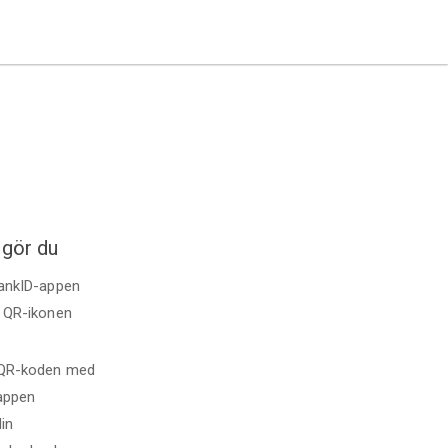
 gör du
BankID-appen
å QR-ikonen
QR-koden med
appen
din