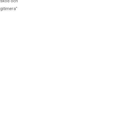
tskod och
gitimera
"