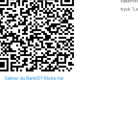
säkerhe
tryck
"
Le
Saknar du BankID? Klicka här.